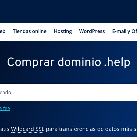
web
Tiendas online
Hosting
WordPress
E-mail y Of
Comprar dominio .help
a fee
atis
Wildcard SSL
para transferencias de datos más 