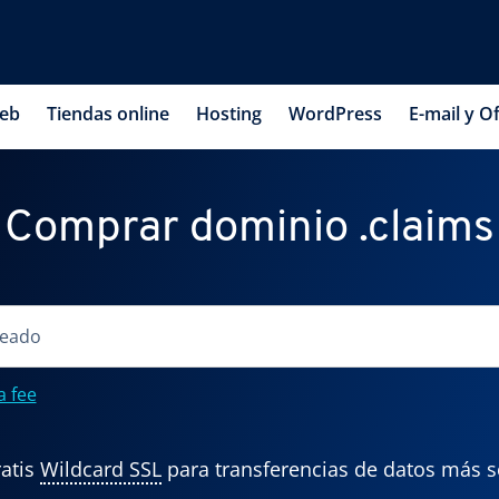
web
Tiendas online
Hosting
WordPress
E-mail y Of
Comprar dominio .claims
a fee
atis
Wildcard SSL
para transferencias de datos más 