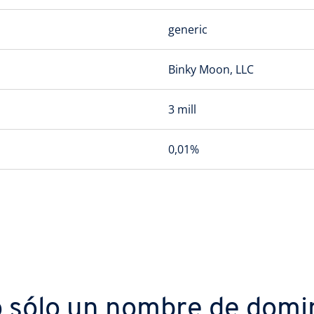
generic
Binky Moon, LLC
3 mill
0,01%
 sólo un nombre de domi