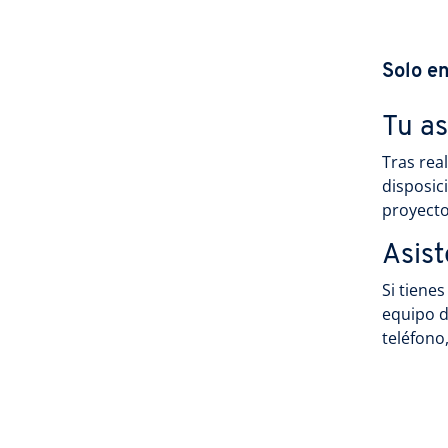
Solo e
Tu a
Tras rea
disposic
proyecto
Asist
Si tiene
equipo d
teléfono