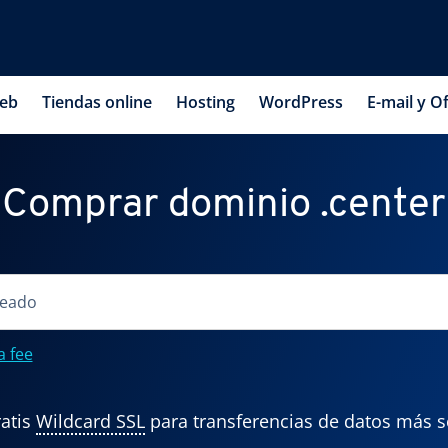
web
Tiendas online
Hosting
WordPress
E-mail y Of
Comprar dominio .center
a fee
atis
Wildcard SSL
para transferencias de datos más 