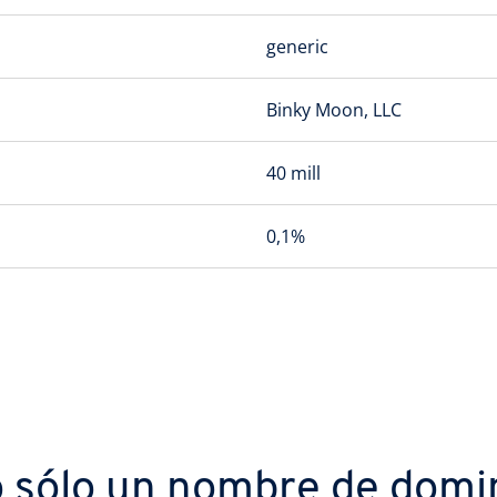
generic
Binky Moon, LLC
40 mill
0,1%
 sólo un nombre de domi