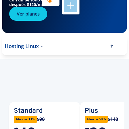
después
$120
/mes
Ver planes
Hosting Linux
Standard
Plus
$90
$140
Ahorra 33%
Ahorra 50%