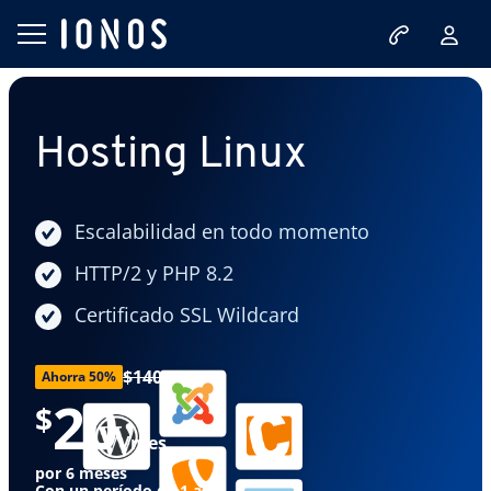
Hosting Linux
Escalabilidad en todo momento
HTTP/2 y PHP 8.2
Certificado SSL Wildcard
$140
Ahorra 50%
20
$
/mes
por 6 meses
Con un período de 1 año