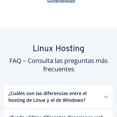
Sostenibilidad
Linux Hosting
FAQ – Consulta las preguntas más
frecuentes
¿Cuáles son las diferencias entre el
hosting de Linux y el de Windows?
Con IONOS podrás alojar tu página de negocios en