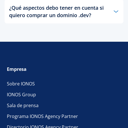
¿Qué aspectos debo tener en cuenta si
quiero comprar un dominio .dev?
El dominio .DEV es un espacio de nombres seguro,
lo que significa que se requiere HTTPS para todas
las páginas web .DEV. Registra tu nombre de
dominio .DEV ahora, pero para que funcione
correctamente en los navegadores, primero debes
configurar el servicio HTTPS configurando un
Certificado SSL con tu nombre de dominio. Por
Empresa
cada contrato de dominio, recibirás un Certificado
SSL gratuito, que podrás configurar fácilmente en
Sobre IONOS
tu panel de control después de que el registro del
dominio se haya llevado a cabo con éxito.
IONOS Group
Sala de prensa
Programa IONOS Agency Partner
Directorio IONOS Agency Partner