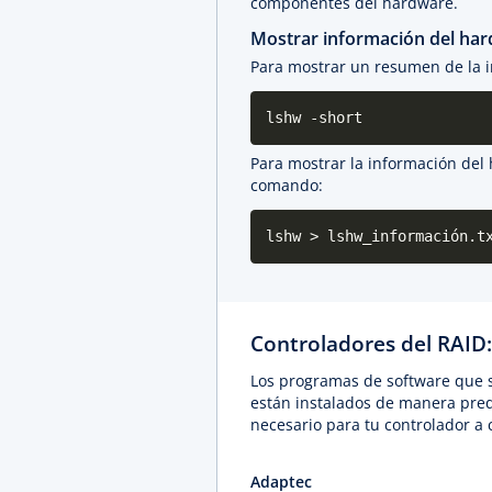
componentes del hardware.
Mostrar información del ha
Para mostrar un resumen de la i
lshw -short
Para mostrar la información del 
comando:
lshw > lshw_información.t
Controladores del RAID
Los programas de software que s
están instalados de manera pred
necesario para tu controlador a
Adaptec