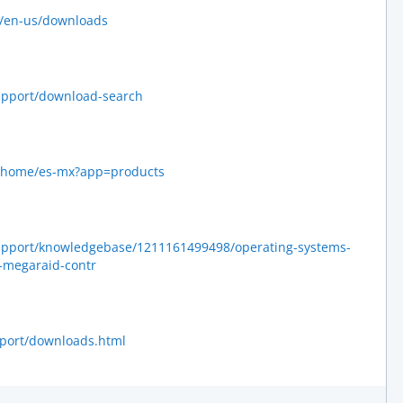
m/en-us/downloads
pport/download-search
t/home/es-mx?app=products
pport/knowledgebase/1211161499498/operating-systems-
d-megaraid-contr
pport/downloads.html