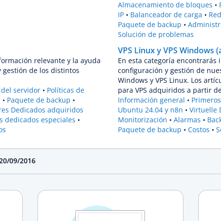
Almacenamiento de bloques
IP
Balanceador de carga
Red
Paquete de backup
Administr
Solución de problemas
VPS Linux y VPS Windows (a
formación relevante y la ayuda
En esta categoría encontrarás 
 gestión de los distintos
configuración y gestión de nue
Windows y VPS Linux. Los artícu
del servidor
Políticas de
para VPS adquiridos a partir d
H
Paquete de backup
Información general
Primeros
res Dedicados adquiridos
Ubuntu 24.04 y n8n
Virtuelle
es dedicados especiales
Monitorización
Alarmas
Bac
os
Paquete de backup
Costos
S
 20/09/2016