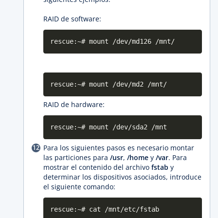
RAID de software:
rescue:~# mount /dev/md126 /mnt/
rescue:~# mount /dev/md2 /mnt/
RAID de hardware:
rescue:~# mount /dev/sda2 /mnt
Para los siguientes pasos es necesario montar
las particiones para
/usr
,
/home
y
/var
. Para
mostrar el contenido del archivo
fstab
y
determinar los dispositivos asociados, introduce
el siguiente comando:
rescue:~# cat /mnt/etc/fstab