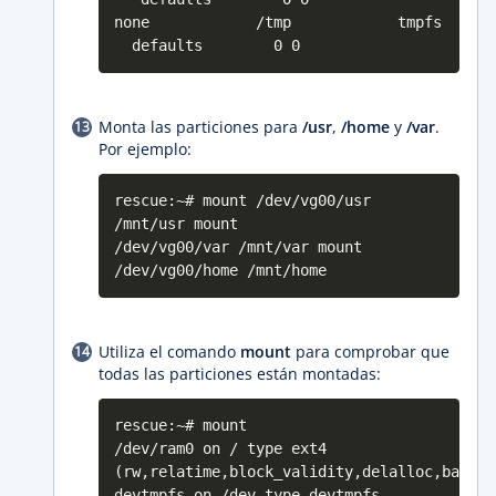
none /tmp tmpfs
defaults 0 0
Monta las particiones para
/usr
,
/home
y
/var
.
Por ejemplo:
rescue:~# mount /dev/vg00/usr
/mnt/usr mount
/dev/vg00/var /mnt/var mount
/dev/vg00/home /mnt/home
Utiliza el comando
mount
para comprobar que
todas las particiones están montadas:
rescue:~# mount
/dev/ram0 on / type ext4
(rw,relatime,block_validity,delalloc,barrie
devtmpfs on /dev type devtmpfs