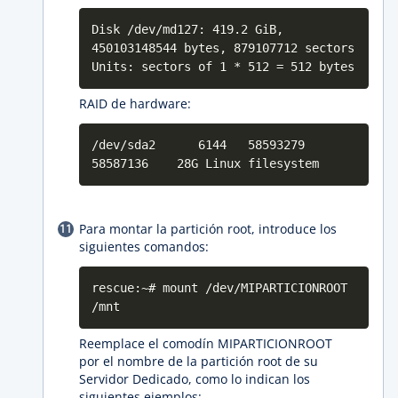
Disk /dev/md127: 419.2 GiB,
450103148544 bytes, 879107712 sectors
Units: sectors of 1 * 512 = 512 bytes
RAID de hardware:
/dev/sda2 6144 58593279
58587136 28G Linux filesystem
Para montar la partición root, introduce los
siguientes comandos:
rescue:~# mount /dev/MIPARTICIONROOT
/mnt
Reemplace el comodín MIPARTICIONROOT
por el nombre de la partición root de su
Servidor Dedicado, como lo indican los
siguientes ejemplos: