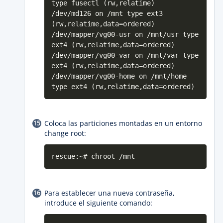
type fusectl (rw,relatime)
/dev/md126 on /mnt type ext3
(rw,relatime,data=ordered)
/dev/mapper/vg00-usr on /mnt/usr type
ext4 (rw,relatime,data=ordered)
/dev/mapper/vg00-var on /mnt/var type
ext4 (rw,relatime,data=ordered)
/dev/mapper/vg00-home on /mnt/home
type ext4 (rw,relatime,data=ordered)
Coloca las particiones montadas en un entorno
change root:
rescue:~# chroot /mnt
Para establecer una nueva contraseña,
introduce el siguiente comando: