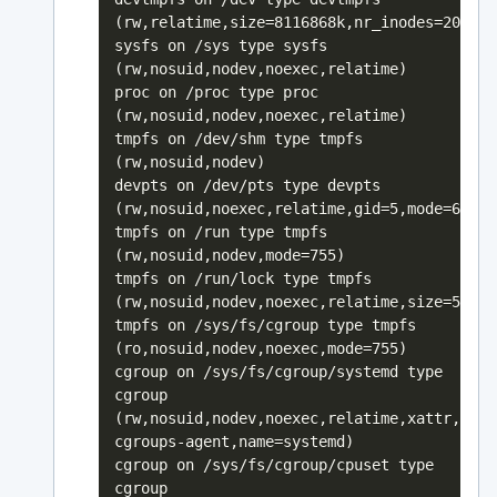
(rw,relatime,size=8116868k,nr_inodes=202921
sysfs on /sys type sysfs
(rw,nosuid,nodev,noexec,relatime)
proc on /proc type proc
(rw,nosuid,nodev,noexec,relatime)
tmpfs on /dev/shm type tmpfs
(rw,nosuid,nodev)
devpts on /dev/pts type devpts
(rw,nosuid,noexec,relatime,gid=5,mode=620)
tmpfs on /run type tmpfs
(rw,nosuid,nodev,mode=755)
tmpfs on /run/lock type tmpfs
(rw,nosuid,nodev,noexec,relatime,size=5120k
tmpfs on /sys/fs/cgroup type tmpfs
(ro,nosuid,nodev,noexec,mode=755)
cgroup on /sys/fs/cgroup/systemd type
cgroup
(rw,nosuid,nodev,noexec,relatime,xattr,rele
cgroups-agent,name=systemd)
cgroup on /sys/fs/cgroup/cpuset type
cgroup