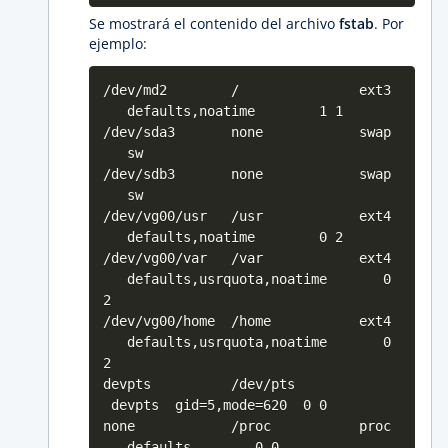
Se mostrará el contenido del archivo
fstab
. Por
ejemplo:
/dev/md2 / ext3
defaults,noatime 1 1
/dev/sda3 none swap
sw
/dev/sdb3 none swap
sw
/dev/vg00/usr /usr ext4
defaults,noatime 0 2
/dev/vg00/var /var ext4
defaults,usrquota,noatime 0
2
/dev/vg00/home /home ext4
defaults,usrquota,noatime 0
2
devpts /dev/pts
devpts gid=5,mode=620 0 0
none /proc proc
defaults 0 0