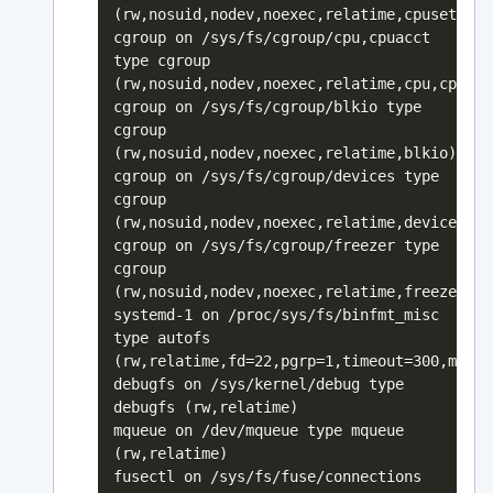
(rw,nosuid,nodev,noexec,relatime,cpuset)
cgroup on /sys/fs/cgroup/cpu,cpuacct
type cgroup
(rw,nosuid,nodev,noexec,relatime,cpu,cpuacc
cgroup on /sys/fs/cgroup/blkio type
cgroup
(rw,nosuid,nodev,noexec,relatime,blkio)
cgroup on /sys/fs/cgroup/devices type
cgroup
(rw,nosuid,nodev,noexec,relatime,devices)
cgroup on /sys/fs/cgroup/freezer type
cgroup
(rw,nosuid,nodev,noexec,relatime,freezer)
systemd-1 on /proc/sys/fs/binfmt_misc
type autofs
(rw,relatime,fd=22,pgrp=1,timeout=300,minpr
debugfs on /sys/kernel/debug type
debugfs (rw,relatime)
mqueue on /dev/mqueue type mqueue
(rw,relatime)
fusectl on /sys/fs/fuse/connections