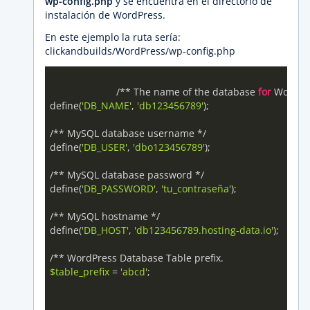
wp-config.php
y se encuentra en el directorio de
instalación de WordPress.
En este ejemplo la ruta sería:
clickandbuilds/WordPress/wp-config.php
			/** The name of the database 
for
 WordPre
define(
'DB_NAME'
, 
'db123456789'
);

/** MySQL database username */

define(
'DB_USER'
, 
'dbo123456789'
);

/** MySQL database password */

define(
'DB_PASSWORD'
, 
'tu_contraseña'
);

/** MySQL hostname */

define(
'DB_HOST'
, 
'db123456789.hosting-data.io'
); 

$table_prefix
 = 
'abcd'
;
