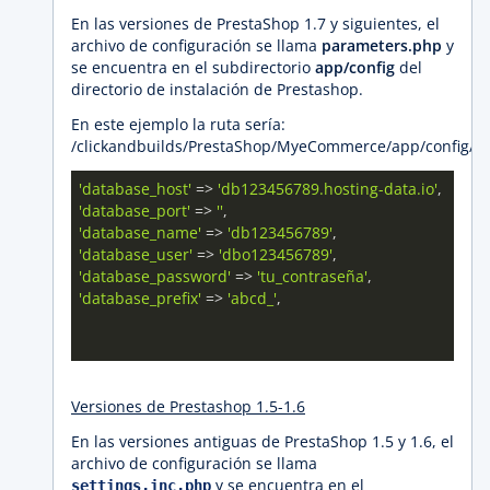
En las versiones de PrestaShop 1.7 y siguientes, el
archivo de configuración se llama
parameters.php
y
se encuentra en el subdirectorio
app/config
del
directorio de instalación de Prestashop.
En este ejemplo la ruta sería:
/clickandbuilds/PrestaShop/MyeCommerce/app/config/p
'database_host'
 => 
'db123456789.hosting-data.io'
'database_port'
 => 
''
'database_name'
 => 
'db123456789'
'database_user'
 => 
'dbo123456789'
'database_password'
 => 
'tu_contraseña'
'database_prefix'
 => 
'abcd_'
,

Versiones de Prestashop 1.5-1.6
En las versiones antiguas de PrestaShop 1.5 y 1.6, el
archivo de configuración se llama
y se encuentra en el
settings.inc.php