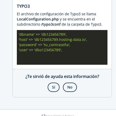
TYPO3
El archivo de configuración de Typo3 se llama
LocalConfiguration.php
y se encuentra en el
subdirectorio
/typo3conf
de la carpeta de Typo3.
'dbname'
 => 
'db123456789'
'host'
 => 
'db123456789.hosting-data.io'
'password'
 => 
'tu_contraseña'
'user'
 => 
'dbo123456789'
, 

¿Te sirvió de ayuda esta información?
Sí
No