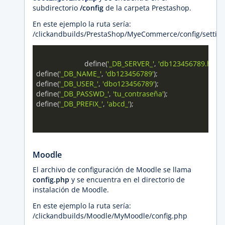
subdirectorio
/config
de la carpeta Prestashop.
En este ejemplo la ruta sería:
/clickandbuilds/PrestaShop/MyeCommerce/config/setting
			define(
'_DB_SERVER_'
, 
'db123456789.hostin
define(
'_DB_NAME_'
, 
'db123456789'
);

define(
'_DB_USER_'
, 
'dbo123456789'
);

define(
'_DB_PASSWD_'
, 
'tu_contraseña'
);

define(
'_DB_PREFIX_'
, 
'abcd_'
);

Moodle
El archivo de configuración de Moodle se llama
config.php
y se encuentra en el directorio de
instalación de Moodle.
En este ejemplo la ruta sería:
/clickandbuilds/Moodle/MyMoodle/config.php