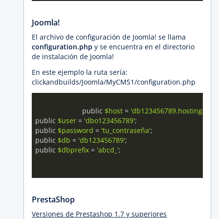
Joomla!
El archivo de configuración de Joomla! se llama
configuration.php
y se encuentra en el directorio
de instalación de Joomla!
En este ejemplo la ruta sería:
clickandbuilds/Joomla/MyCMS1/configuration.php
			public 
$host
 = 
'db123456789.hosting-data.
public 
$user
 = 
'dbo123456789'
;

public 
$password
 = 
'tu_contraseña'
;

public 
$db
 = 
'db123456789'
; 

public 
$dbprefix
 = 
'abcd_'
;

PrestaShop
Versiones de Prestashop 1.7 y superiores