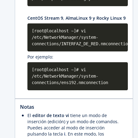
CentOS Stream 9
,
AlmaLinux 9 y Rocky Linux 9
[root@localhost ~]# vi
/etc/NetworkManager/system-
connections/INTERFAZ_DE_RED.nmconnection
Por ejemplo:
[root@localhost ~]# vi
/etc/NetworkManager/system-
connections/ens192.nmconnection
Notas
El
editor de texto vi
tiene un modo de
inserción (edición) y un modo de comandos.
Puedes acceder al modo de inserción
pulsando la tecla
i
. En este modo, los