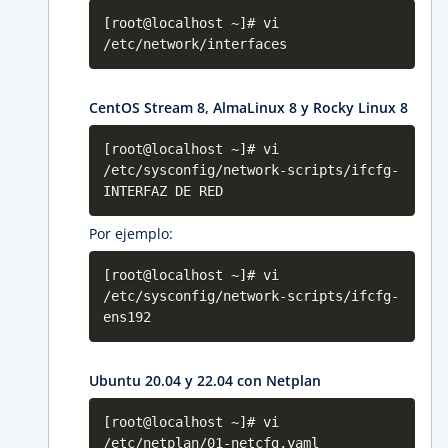
[root@localhost ~]# vi
/etc/network/interfaces
CentOS Stream 8, AlmaLinux 8 y Rocky Linux 8
[root@localhost ~]# vi
/etc/sysconfig/network-scripts/ifcfg-
INTERFAZ DE RED
Por ejemplo:
[root@localhost ~]# vi
/etc/sysconfig/network-scripts/ifcfg-
ens192
Ubuntu 20.04 y 22.04 con Netplan
[root@localhost ~]# vi
/etc/netplan/01-netcfg.yaml