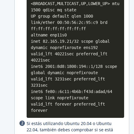
<BROADCAST,MULTICAST,UP,LOWER_UP> mtu
1500 qdisc mq state
UP group default qlen 1000
link/ether 00:50:56:2c:95:c9 brd
ff:ff:ff:ff:ff:ff:ff:ff
altname enp11s0
inet 82.165.19.21/32 scope global
dynamic noprefixroute ens192
valid_lft 40221sec preferred_lft
40221sec
inet6 2001:8d8:1800:194::1/128 scope
global dynamic noprefixroute
valid_lft 3231sec preferred_lft
3231sec
inet6 fe80::6c11:4b6b:f43d:adad/64
scope link noprefixroute
valid_lft forever preferred_lft
forever
Si estás utilizando Ubuntu 20.04 o Ubuntu
22.04, también debes comprobar si se está