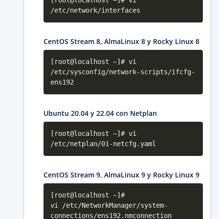
[root@localhost ~]# vi
/etc/network/interfaces
CentOS Stream 8, AlmaLinux 8 y Rocky Linux 8
[root@localhost ~]# vi
/etc/sysconfig/network-scripts/ifcfg-
ens192
Ubuntu 20.04 y 22.04 con Netplan
[root@localhost ~]# vi
/etc/netplan/01-netcfg.yaml
CentOS Stream 9
,
AlmaLinux 9 y Rocky Linux 9
[root@localhost ~]#
vi /etc/NetworkManager/system-
connections/ens192.nmconnection