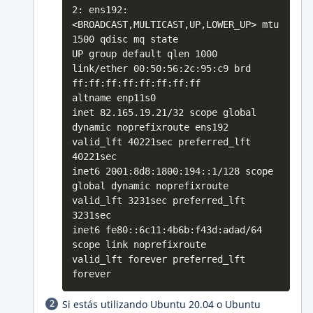
2: ens192:
<BROADCAST,MULTICAST,UP,LOWER_UP> mtu
1500 qdisc mq state
UP group default qlen 1000
link/ether 00:50:56:2c:95:c9 brd
ff:ff:ff:ff:ff:ff:ff:ff
altname enp11s0
inet 82.165.19.21/32 scope global
dynamic noprefixroute ens192
valid_lft 40221sec preferred_lft
40221sec
inet6 2001:8d8:1800:194::1/128 scope
global dynamic noprefixroute
valid_lft 3231sec preferred_lft
3231sec
inet6 fe80::6c11:4b6b:f43d:adad/64
scope link noprefixroute
valid_lft forever preferred_lft
forever
Si estás utilizando Ubuntu 20.04 o Ubuntu