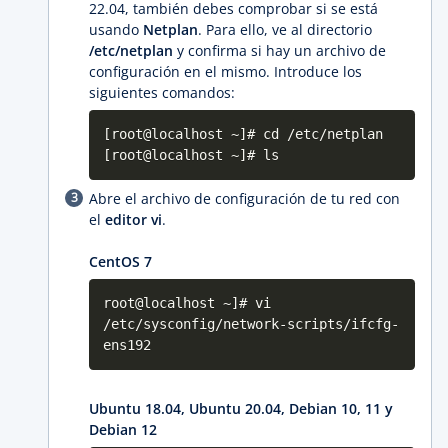
22.04, también debes comprobar si se está
usando
Netplan
. Para ello, ve al directorio
/etc/netplan
y confirma si hay un archivo de
configuración en el mismo. Introduce los
siguientes comandos:
[root@localhost ~]# cd /etc/netplan
[root@localhost ~]# ls
Abre el archivo de configuración de tu red con
el
editor vi
.
CentOS 7
root@localhost ~]# vi
/etc/sysconfig/network-scripts/ifcfg-
ens192
Ubuntu 18.04, Ubuntu 20.04, Debian 10, 11 y
Debian 12