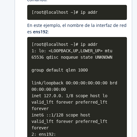
[root@localhost ~]# ip addr
En este ejemplo, el nombre de la interfaz de red
es
ens192
:
[root@localhost ~]# ip addr
1: lo: <LOOPBACK,UP,LOWER_UP> mtu
65536 qdisc noqueue state UNKNOWN
group default qlen 1000
link/loopback 00:00:00:00:00:00 brd
00:00:00:00:00
inet 127.0.0. 1/8 scope host lo
valid_lft forever preferred_lft
forever
inet6 ::1/128 scope host
valid_lft forever preferred_lft
forever
2: ens192: