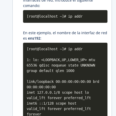
interfaces de red, introduce el siguiente
comando:
[root@localhost ~]# ip addr
En este ejemplo, el nombre de la interfaz de red
es
ens192
:
[root@localhost ~]# ip addr
1: lo: <LOOPBACK,UP,LOWER_UP> mtu
65536 qdisc noqueue state UNKNOWN
group default qlen 1000
link/loopback 00:00:00:00:00:00 brd
00:00:00:00:00
inet 127.0.0.1/8 scope host lo
valid_lft forever preferred_lft
inet6 ::1/128 scope host
valid_lft forever preferred_lft
forever