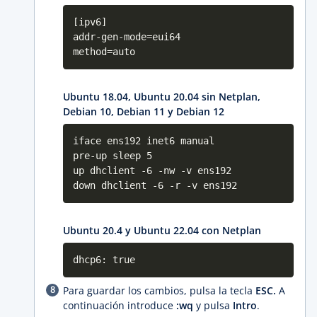
[ipv6]
addr-gen-mode=eui64
method=auto
Ubuntu 18.04, Ubuntu 20.04 sin Netplan,
Debian 10, Debian 11 y Debian 12
iface ens192 inet6 manual
pre-up sleep 5
up dhclient -6 -nw -v ens192
down dhclient -6 -r -v ens192
Ubuntu 20.4 y Ubuntu 22.04 con Netplan
dhcp6: true
Para guardar los cambios, pulsa la tecla
ESC.
A
continuación introduce
:wq
y pulsa
Intro
.