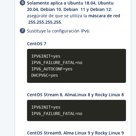
Solamente aplica a Ubuntu 18.04, Ubuntu
20.04, Debian 10, Debian 11 y Debian 12:
asegúrate de que se utiliza la
máscara de red
255.255.255.255
.
Sustituye la configuración IPv6:
CentOS 7
IPV6INIT=yes
IPV6_FAILURE_FATAL=no
IPV6_AUTOCONF=yes
DHCPV6C=yes
CentOS Stream 8
,
AlmaLinux 8 y Rocky Linux 8
IPV6INIT=
yes
IPV6_FAILURE_FATAL=no
CentOS Stream9, Alma Linux 9 y Rocky Linux 9