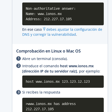
Non-authoritative answer:
Name: www.ionos.mx
Address: 212.227.17.105
En ese caso
debes ajustar la configuración de
DNS y corregir la vulnerabilidad
.
Comprobación en Linux o Mac OS
Abre un terminal (consola).
Introduce el comando
host www.ionos.mx
[dirección IP de tu servidor raíz]
, por ejemplo:
host www.ionos.mx 123.123.12.123
Si recibes la respuesta
>www.ionos.mx has address
212.227.17.105