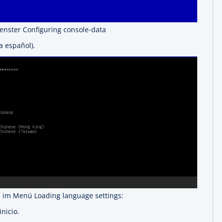
enster Configuring console-data
a español).
 im Menü Loading language settings:
nicio.