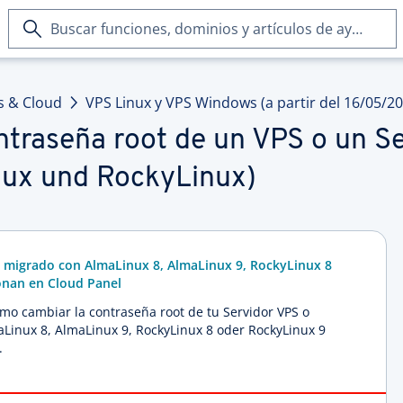
Buscar
funciones,
dominios
y
s & Cloud
VPS Linux y VPS Windows (a partir del 16/05/20
artículos
de
ntraseña root de un VPS o un S
ayuda
nux und RockyLinux)
d migrado con AlmaLinux 8, AlmaLinux 9, RockyLinux 8
onan en Cloud Panel
ómo cambiar la contraseña root de tu Servidor VPS o
Linux 8, AlmaLinux 9, RockyLinux 8 oder RockyLinux 9
.