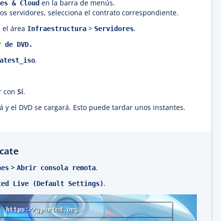
en la barra de menús.
es & Cloud
ios servidores, selecciona el contrato correspondiente.
n el área
>
.
Infraestructura
Servidores
r de DVD.
.
atest_iso
r con
Sí
.
rá y el DVD se cargará. Esto puede tardar unos instantes.
scate
>
.
nes
Abrir consola remota
.
ted Live (Default Settings)