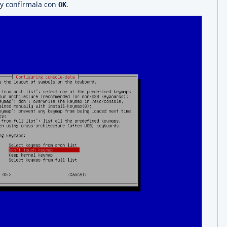
a y confírmala con
.
OK