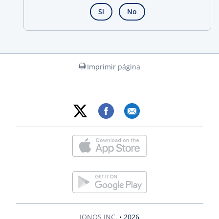
Sí
No
Imprimir página
IONOS INC.
• 2026