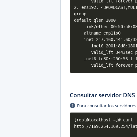
valid_lft forever pre
2: ens192: <BROADCAST,MUL
group
default qlen 1000
link/ether 00:50:56:08:
altname enp11s0
inet 217.160.141.60/32 m
inet6 2001:8d8:1801:5d2
valid_lft 3443sec pre
inet6 fe80::250:56ff:fe
valid_lft forever pre
Consultar servidor DNS
Para consultar los servidore
[root@localhost ~]# curl
http://169.254.169.254/la