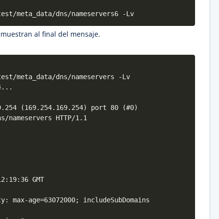
test/meta_data/dns/nameservers6 -Lv
 muestran al final del mensaje.
test/meta_data/dns/nameservers -Lv
4...
9.254 (169.254.169.254) port 80 (#0)
ns/nameservers HTTP/1.1
12:19:36 GMT
ty: max-age=63072000; includeSubDomains