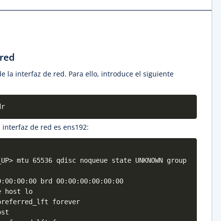
 red
 la interfaz de red. Para ello, introduce el siguiente
dr
 interfaz de red es ens192:
_UP> mtu 65536 qdisc noqueue state UNKNOWN group
00:00:00 brd 00:00:00:00:00:00
 host lo
ferred_lft forever
st