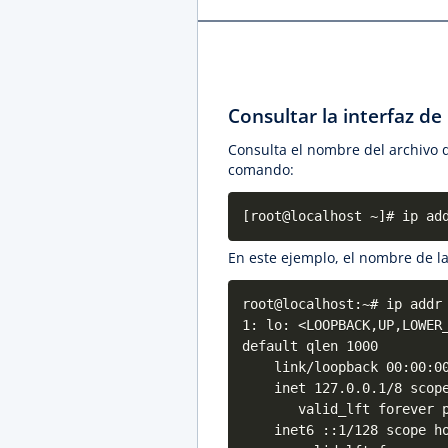
Consultar la interfaz de
Consulta el nombre del archivo de
comando:
[root@localhost ~]# ip ad
En este ejemplo, el nombre de la
root@localhost:~# ip addr
1: lo: <LOOPBACK,UP,LOWER
default qlen 1000
link/loopback 00:00:00:
inet 127.0.0.1/8 scope
valid_lft forever pre
inet6 ::1/128 scope ho