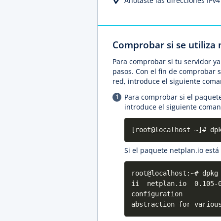
Anotaste las direcciones IPv4 
Comprobar si se utiliza 
Para comprobar si tu servidor ya 
pasos. Con el fin de comprobar si
red, introduce el siguiente com
Para comprobar si el paquete
introduce el siguiente coman
[root@localhost ~]# dp
Si el paquete netplan.io está
root@localhost:~# dpkg
ii netplan.io 0.105-0
configuration
abstraction for variou