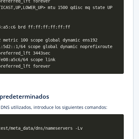
ferred_lft forever
TICAST,UP,LOWER_UP> mtu 1500 qdisc mq state UP
a5:c6 brd ff:ff:ff:ff:ff:ff
etric 100 scope global dynamic ens192
::1/64 scope global dynamic noprefixroute
ferred_lft 3443sec
08:a5c6/64 scope link
ferred_lft forever
 predeterminados
s DNS utilizados, introduce los siguientes comandos:
test/meta_data/dns/nameservers -Lv