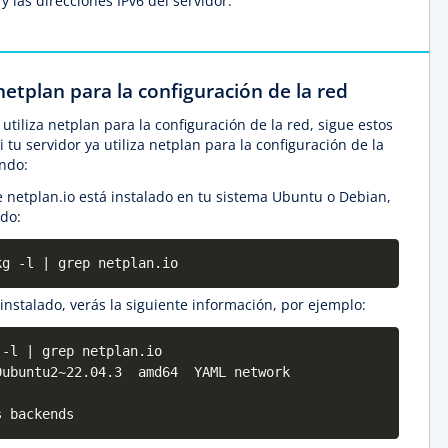
y las direcciones IPv6 del servidor.
netplan para la configuración de la red
utiliza netplan para la configuración de la red, sigue estos
 tu servidor ya utiliza netplan para la configuración de la
ando:
 netplan.io está instalado en tu sistema Ubuntu o Debian,
do:
kg -l | grep netplan.io
 instalado, verás la siguiente información, por ejemplo:
 -l | grep netplan.io
ubuntu2~22.04.3 amd64 YAML network
s backends