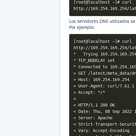
[root@localhost ~]# curl
http://169.254.169.254/la
Los servidores DNS utilizados se
Por ejemplo:
[root@localhost ~]# curl
http://169.254.169.254/la
* Trying 169.254.169.25
* TCP_NODELAY set
* Connected to 169.254.16
> GET /latest/meta_data/d
> Host: 169.254.169.254
> User-Agent: curl/7.61.1
> Accept: */*
>
< HTTP/1.1 200 OK
< Date: Thu, 08 Sep 2022 
< Server: Apache
< Strict-Transport-Securi
< Vary: Accept-Encoding