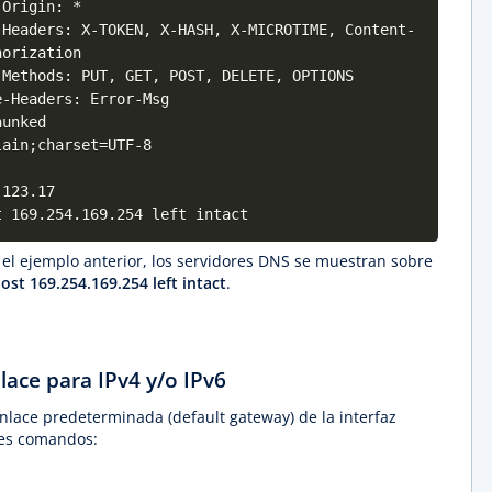
-Origin: *
-Headers: X-TOKEN, X-HASH, X-MICROTIME, Content-
horization
-Methods: PUT, GET, POST, DELETE, OPTIONS
e-Headers: Error-Msg
hunked
lain;charset=UTF-8
.123.17
t 169.254.169.254 left intact
 el ejemplo anterior, los servidores DNS se muestran sobre
st 169.254.169.254 left intact
.
lace para IPv4 y/o IPv6
enlace predeterminada (default gateway) de la interfaz
ntes comandos: