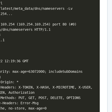
rl
/latest/meta_data/dns/nameservers -Lv
254...
.169.254 (169.254.169.254) port 80 (#0)
a/dns/nameservers HTTP/1.1
4
1.1
22 12:19:36 GMT
urity: max-age=63072000; includeSubDomains
g
-Origin: *
-Headers: X-TOKEN, X-HASH, X-MICROTIME, X-USER,
KEN, Authorization
-Methods: PUT, GET, POST, DELETE, OPTIONS
e-Headers: Error-Msg
che, no-store, max-age=0