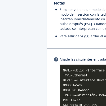
Notas
El editor vi tiene un modo d
modo de inserción con la tec
insertan inmediatamente en 
pulsa después
[ESC]
. Cuando
teclado se interpretan como
Para salir de vi y guardar el
Añade las siguientes entrada
NAME=Public_<Interface
TYPE=Ethernet
DEVICE=<Interface_Devi
ONBOOT=yes
BOOTPROTO=none
IPADDR=<dirección-IPv4
PREFIX=32
GATEWAY=10.255.255.1