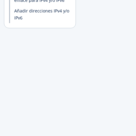
enlace para IPv4 y/o IPv6
Añadir direcciones IPv4 y/o
IPv6