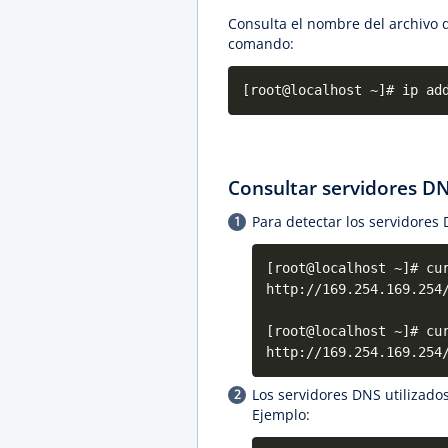
Consulta el nombre del archivo de
comando:
[root@localhost ~]# ip ad
Consultar servidores D
Para detectar los servidores
[root@localhost ~]# cu
http://169.254.169.254
[root@localhost ~]# cu
http://169.254.169.254
Los servidores DNS utilizados
Ejemplo: