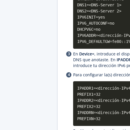
DNS1=<DNS-Server 1>
DNS2=<DNS-Server 2>
IPV6INIT=yes
IPV6_AUTOCONF=no
DHCPV6C=no
IPV6ADDR=<dirección-IP
IPV6_DEFAULTGW=fe80::1
En
Device=
, introduce el dis
DNS que anotaste. En
IPADD
introduce tu dirección IPv6 pr
Para configurar la(s) dirección
IPADDR1=<dirección-IPv
PREFIX1=32
IPADDR2=<dirección-IPv
PREFIX2=32
IPADDRN=<dirección-IPv
PREFIXN=32