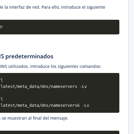
 la interfaz de red. Para ello, introduce el siguiente
dr
NS predeterminados
 DNS utilizados, introduce los siguientes comandos:
rl
/latest/meta_data/dns/nameservers -Lv
rl
/latest/meta_data/dns/nameservers6 -Lv
 se muestran al final del mensaje.