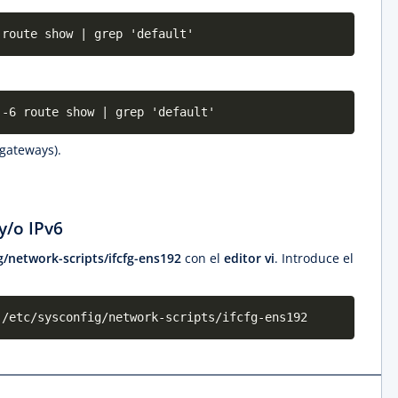
 route show | grep 'default'
 -6 route show | grep 'default'
(gateways).
y/o IPv6
g/network-scripts/ifcfg-ens192
con el
editor vi
. Introduce el
 /etc/sysconfig/network-scripts/ifcfg-ens192