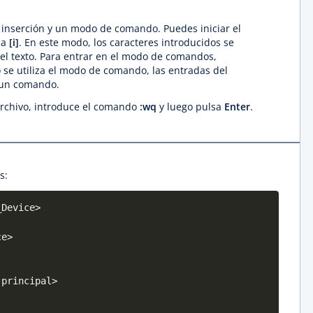
e inserción y un modo de comando. Puedes iniciar el
la
[i]
. En este modo, los caracteres introducidos se
el texto. Para entrar en el modo de comandos,
 se utiliza el modo de comando, las entradas del
 un comando.
 archivo, introduce el comando
:wq
y luego pulsa
Enter
.
s:
_Device>
ce>
-principal>