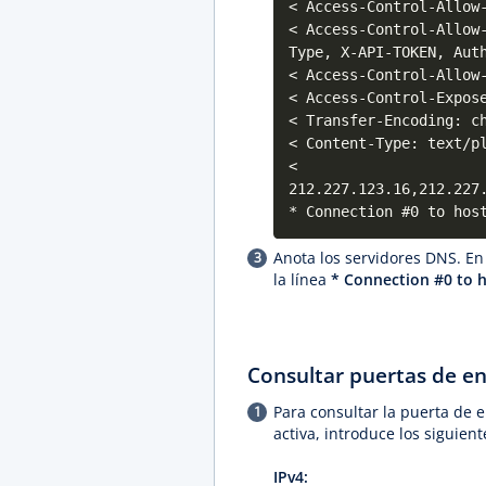
< Access-Control-Allow
< Access-Control-Allow
Type, X-API-TOKEN, Aut
< Access-Control-Allow
< Access-Control-Expos
< Transfer-Encoding: c
< Content-Type: text/p
<
212.227.123.16,212.227
* Connection #0 to hos
Anota los servidores DNS. En
la línea
* Connection #0 to ho
Consultar puertas de en
Para consultar la puerta de 
activa, introduce los siguie
IPv4: