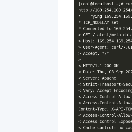
[root@localhost ~]# cu
http://169.254.169.254
* Trying 169.254.169.
* TCP_NODELAY set
* Connected to 169.254
> GET /latest/meta_dat
> Host: 169.254.169.25
> User-Agent: curl/7.6
> Accept: */*
>
< HTTP/1.1 200 OK
< Date: Thu, 08 Sep 20
< Server: Apache
< Strict-Transport-Sec
< Vary: Accept-Encodin
< Access-Control-Allow
< Access-Control-Allow
Content-Type, X-API-TO
< Access-Control-Allow
< Access-Control-Expos
< Cache-control: no-ca