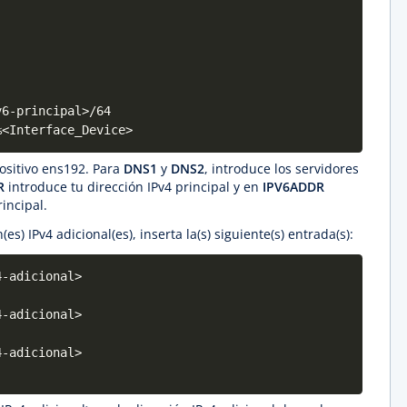
v6-principal>/64
%<Interface_Device>
positivo ens192. Para
DNS1
y
DNS2
, introduce los servidores
R
introduce tu dirección IPv4 principal y en
IPV6ADDR
incipal.
(es) IPv4 adicional(es), inserta la(s) siguiente(s) entrada(s):
4-adicional>
4-adicional>
4-adicional>