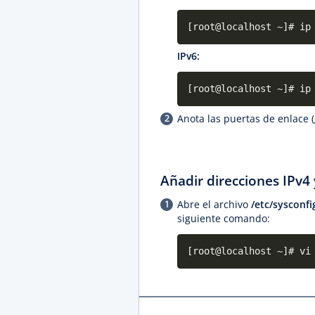
[root@localhost ~]# ip
IPv6:
[root@localhost ~]# ip
Anota las puertas de enlace 
Añadir direcciones IPv4 
Abre el archivo
/etc/sysconfi
siguiente comando:
[root@localhost ~]# vi