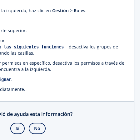
la izquierda, haz clic en
Gestión > Roles
.
rte superior.
ior
desactiva los grupos de
ra las siguientes funciones
do las casillas.
 permisos en específico, desactiva los permisos a través de
 encuentra a la izquierda.
.
ignar
ediatamente.
rvió de ayuda esta información?
Sí
No