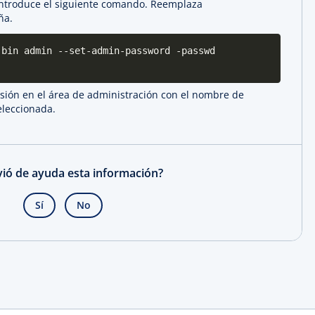
 introduce el siguiente comando. Reemplaza
ña.
 bin admin --set-admin-password -passwd
esión en el área de administración con el nombre de
eleccionada.
rvió de ayuda esta información?
Sí
No