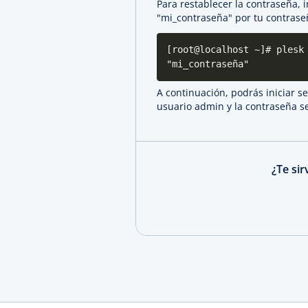
Para restablecer la contraseña,
"mi_contraseña" por tu contrase
[root@localhost ~]# plesk
"mi_contraseña"
A continuación, podrás iniciar s
usuario admin y la contraseña s
¿Te si