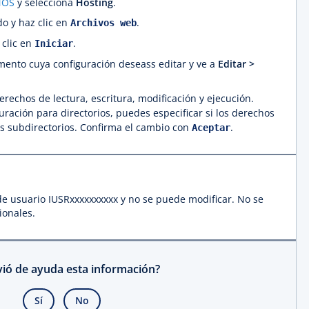
NOS
y selecciona
Hosting
.
do y haz clic en
.
Archivos web
 clic en
.
Iniciar
mento cuya configuración deseass editar y ve a
Editar >
rechos de lectura, escritura, modificación y ejecución.
ración para directorios, puedes especificar si los derechos
s subdirectorios. Confirma el cambio con
.
Aceptar
de usuario IUSRxxxxxxxxxx y no se puede modificar. No se
ionales.
rvió de ayuda esta información?
Sí
No