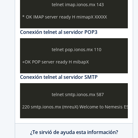
			telnet imap.ionos.mx 143

* OK IMAP server ready H mimapX XXXXX 

Conexión telnet al servidor POP3
			telnet pop.ionos.mx 110

+OK POP server ready H mibapX

Conexión telnet al servidor SMTP
			telnet smtp.ionos.mx 587

220 smtp.ionos.mx (mreuX) Welcome to Nemesis ESMTP 
¿Te sirvió de ayuda esta información?