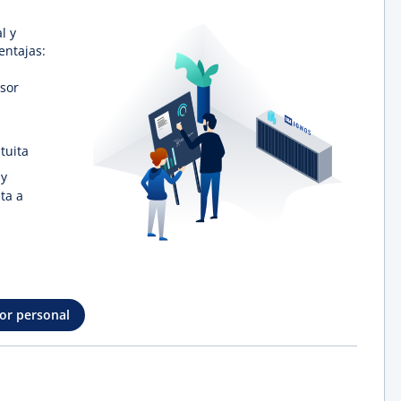
l y
entajas:
esor
tuita
 y
ta a
sor personal