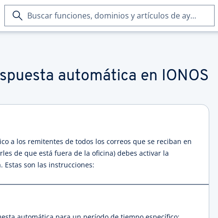
Buscar
funciones,
dominios
y
artículos
de
espuesta automática en IONOS
ayuda
co a los remitentes de todos los correos que se reciban en
les de que está fuera de la oficina) debes activar la
 Estas son las instrucciones:
puesta automática para un período de tiempo específico: