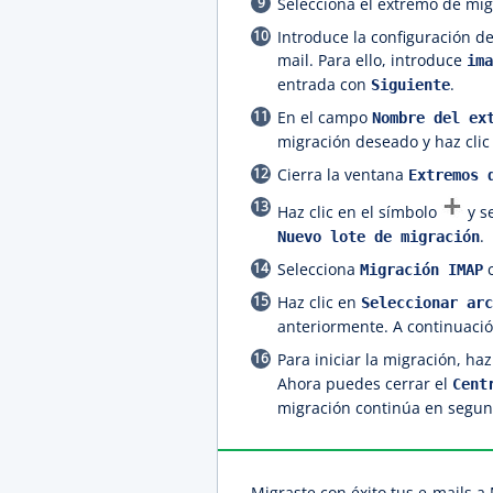
Selecciona el extremo de mi
Introduce la configuración de
mail. Para ello, introduce
ima
entrada con
.
Siguiente
En el campo
Nombre del ex
migración deseado y haz cli
Cierra la ventana
Extremos 
Haz clic en el símbolo
y s
.
Nuevo lote de migración
Selecciona
c
Migración IMAP
Haz clic en
Seleccionar arc
anteriormente. A continuació
Para iniciar la migración, haz
Ahora puedes cerrar el
Cent
migración continúa en segun
Migraste con éxito tus e-mails a 