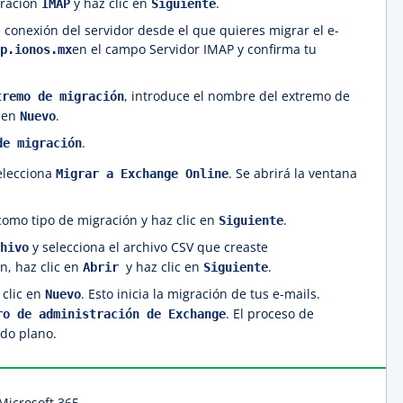
gración
y haz clic en
.
IMAP
Siguiente
 conexión del servidor desde el que quieres migrar el e-
en el campo Servidor IMAP y confirma tu
p.ionos.mx
, introduce el nombre del extremo de
tremo de migración
c en
.
Nuevo
.
de migración
elecciona
. Se abrirá la ventana
Migrar a Exchange Online
omo tipo de migración y haz clic en
.
Siguiente
y selecciona el archivo CSV que creaste
hivo
n, haz clic en
y haz clic en
.
Abrir
Siguiente
 clic en
. Esto inicia la migración de tus e-mails.
Nuevo
. El proceso de
ro de administración de Exchange
do plano.
Microsoft 365.