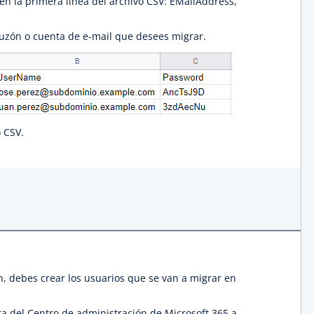
s en la primera línea del archivo CSV: EMailAddress,
uzón o cuenta de e-mail que desees migrar.
 CSV.
n, debes crear los usuarios que se van a migrar en
ra del Centro de administración de Microsoft 365 a